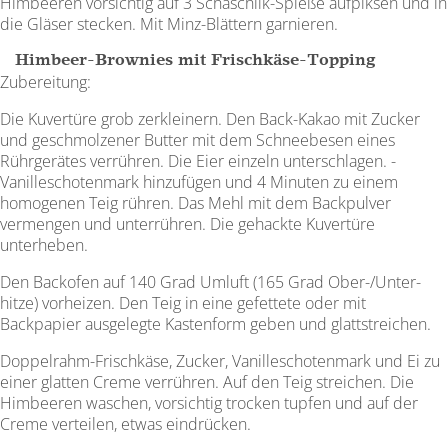
Himbeeren vorsichtig auf 3 Schaschlik-Spieße aufpiksen und in
die Gläser stecken. Mit Minz-Blättern garnieren.
Himbeer-Brownies mit Frischkäse-Topping
Zubereitung:
Die Kuvertüre grob zerkleinern. Den Back-Kakao mit Zucker
und geschmolzener Butter mit dem Schneebesen eines
Rührgerätes ver­rühren. Die Eier einzeln unterschlagen. ­
Vanilleschotenmark hinzufügen und 4 Minuten zu einem
homogenen Teig rühren. Das Mehl mit dem Backpulver
vermengen und unterrühren. Die gehackte Kuvertüre
unterheben.
Den Backofen auf 140 Grad Umluft (165 Grad Ober-/Unter­­
hitze) vorheizen. Den Teig in eine gefettete oder mit
Backpapier ausgelegte Kastenform geben und glattstreichen.
Doppelrahm-Frischkäse, Zucker, Vanilleschotenmark und Ei zu
einer glatten ­Creme verrühren. Auf den Teig streichen. Die
Himbeeren waschen, vorsichtig trocken tupfen und auf der
Creme verteilen, etwas eindrücken.