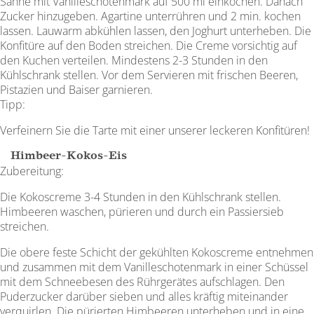
Sahne mit Vanilleschotenmark auf 500 ml einkochen. Danach
Zucker hinzugeben. Agartine unterrühren und 2 min. kochen
lassen. Lauwarm abkühlen lassen, den Joghurt unterheben. Die
Konfitüre auf den Boden streichen. Die Creme vorsichtig auf
den Kuchen verteilen. Mindestens 2-3 Stunden in den
Kühlschrank stellen. Vor dem Servieren mit frischen Beeren,
Pistazien und Baiser garnieren.
Tipp:
Verfeinern Sie die Tarte mit einer unserer leckeren Konfitüren!
Himbeer-Kokos-Eis
Zubereitung:
Die Kokoscreme 3-4 Stunden in den Kühlschrank stellen.
Himbeeren waschen, ­pürieren und durch ein ­Passiersieb
streichen.
Die obere feste Schicht der gekühlten Kokoscreme entnehmen
und zusammen mit dem Vanilleschotenmark in einer Schüssel
mit dem Schneebesen des Rührgerätes aufschlagen. Den
Puderzucker darüber sieben und alles kräftig miteinander
verquirlen. Die pürierten Himbeeren unterheben und in eine