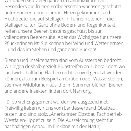
Wir bauen seit vielen Jahren in Dammkulturen an.
Besonders die frühen Erdbeersorten wachsen geschützt
unter Sonnentunneln heran. Hinzu gekommen sind
Hochbeete, die auf Stellagen in Tunneln stehen – die
Stellagenkultur. Ganz ohne Boden- und Regenkontakt
reifen unsere Beeren bestens geschützt bis zur
vollendeten Beerensüße. Aber das Wichtigste für unsere
Pflückerinnen ist: Sie können bei Wind und Wetter ernten
– und das im Stehen und ganz ohne Bücken!
Bienen und Insektenarten sind vom Aussterben bedroht.
Wir legen deshalb gezielt Blühstreifen an. Überall dort, wo
landwirtschaftliche Flächen nicht sinnvoll genutzt werden
können, also zum Beispiel an Gräben oder Wasserstellen,
säen wir Wildblumen aus, die im Sommer blühen. Bienen
und andere Insekten finden dort Nahrung.
Für so viel Engagement wurden wir ausgezeichnet.
Freiwillig ließen wir uns vom Landesverband Obstbau
testen und sind stolz, „Anerkannter Obstbau Fachbetrieb
Westfalen-Lippe“ zu sein. Die Auszeichnung steht für
nachhaltigen Anbau im Einklang mit der Natur,