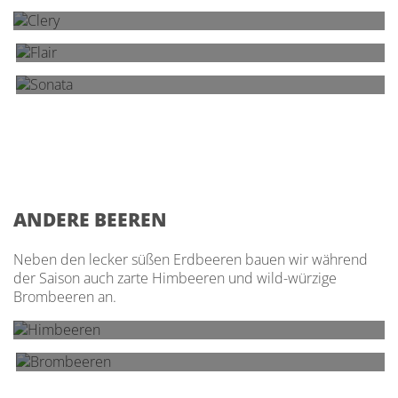
Flair
Sonata
Malling Centenary
Malwina
Verdi
Sonsation
Falco
Parlando
ANDERE BEEREN
Neben den lecker süßen Erdbeeren bauen wir während
der Saison auch zarte Himbeeren und wild-würzige
Himbeeren
Brombeeren an.
Brombeeren