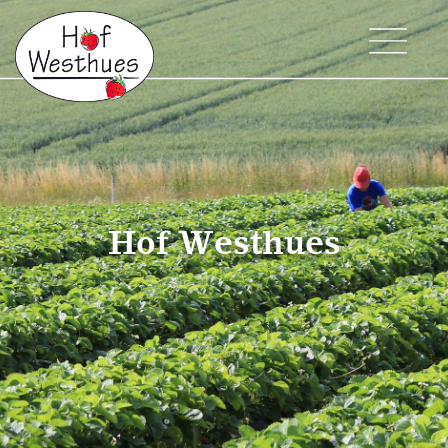
en
Hof Westhues