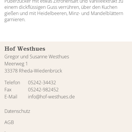
Puderzucker mit etwas Zitronensaft und Vanille­extrakt zu
einem dickflüssigen Guss verrühren, über den Kuchen
gießen und mit Heidelbeeren, Minz- und Mandelblättern
garnieren.
Hof Westhues
Gregor und Susanne Westhues
Meerweg 1
33378 Rheda-Wiedenbrück
Telefon
05242-34432
Fax
05242-982452
E-Mail
info@hof-westhues.de
Datenschutz
AGB