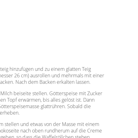
tteig hinzufügen und zu einem glatten Teig
esser 26 cm) ausrollen und mehrmals mit einer
acken. Nach dem Backen erkalten lassen.
Milch beiseite stellen. Götterspeise mit Zucker
n Topf erwärmen, bis alles gelöst ist. Dann
ötterspeisemasse glattrühren. Sobald die
terheben.
um stellen und etwas von der Masse mit einem
Schokoseite nach oben rundherum auf die Creme
 geben, so dass die Waffelröllchen stehen