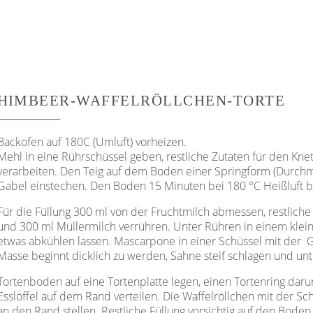
HIMBEER-WAFFELRÖLLCHEN-TORTE
Backofen auf 180C (Umluft) vorheizen.
Mehl in eine Rührschüssel geben, restliche Zutaten für den Kne
verarbeiten. Den Teig auf dem Boden einer Springform (Durchm
Gabel einstechen. Den Boden 15 Minuten bei 180 °C Heißluft b
Für die Füllung 300 ml von der Fruchtmilch abmessen, restliche 
und 300 ml Müllermilch verrühren. Unter Rühren in einem kleine
etwas abkühlen lassen. Mascarpone in einer Schüssel mit der G
Masse beginnt dicklich zu werden, Sahne steif schlagen und un
Tortenboden auf eine Tortenplatte legen, einen Tortenring dar
Esslöffel auf dem Rand verteilen. Die Waffelröllchen mit der 
an den Rand stellen. Restliche Füllung vorsichtig auf den Boden