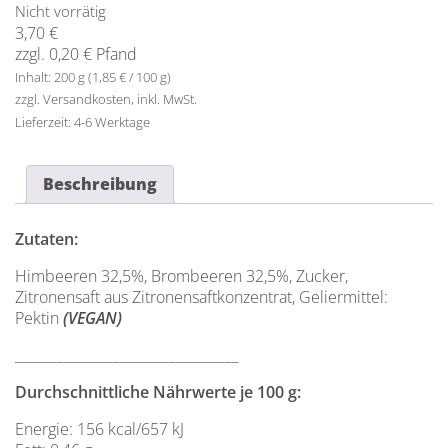
Nicht vorrätig
3,70
€
zzgl.
0,20
€
Pfand
Inhalt: 200 g (
1,85
€
/
100
g
)
zzgl.
Versandkosten
Lieferzeit:
4-6 Werktage
Beschreibung
Zutaten:
Himbeeren 32,5%, Brombeeren 32,5%, Zucker,
Zitronensaft aus Zitronensaftkonzentrat, Geliermittel:
Pektin
(VEGAN)
________________________________
Durchschnittliche Nährwerte je 100 g:
Energie: 156 kcal/657 kJ